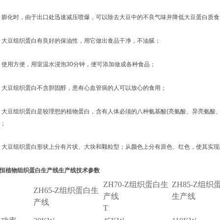
化时，由于出口处迅速减压喷爆，可以除去大豆中的不良气味并降低大豆蛋白质食
豆组织蛋白有良好的保油性，用它做出食品干净，不油腻；
用方便，用室温水浸泡30分钟，便可添加做成各种食品；
豆组织蛋白不含胆固醇，患有心血管病的人可以放心的食用；
豆组织蛋白是较理想的植物蛋白，含有人体必须的八种氨基酸(亮氨酸、异亮氨酸、
)；
豆组织蛋白形状上分有片状、大块和颗粒型；从颜色上分有原色、红色，使其实现
恒植物
组织蛋白生产线生产线技术参数
ZH70-Z组织蛋白生
ZH85-Z组织
ZH65-Z组织蛋白生
产线
生产线
产线
T