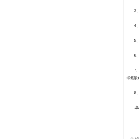
3、膨
4、大
5、使
6、大
7、大
缬氨酸
8、大
.
卓