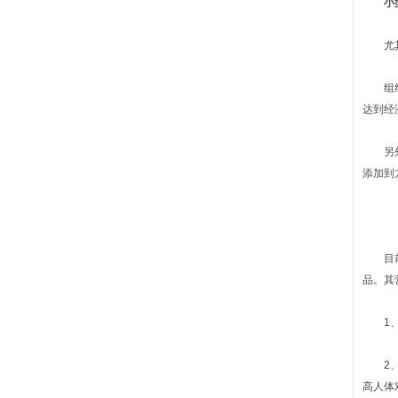
小
尤其是
组织蛋
达到经
另外组
添加到
目前大
品。其
1、经
2、经
高人体