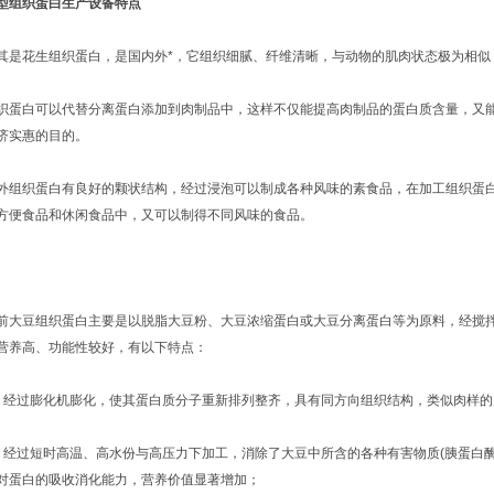
型组织蛋白生产设备特点
花生组织蛋白，是国内外*，它组织细腻、纤维清晰，与动物的肌肉状态极为相似
白可以代替分离蛋白添加到肉制品中，这样不仅能提高肉制品的蛋白质含量，又能
济实惠的目的。
织蛋白有良好的颗状结构，经过浸泡可以制成各种风味的素食品，在加工组织蛋白
方便食品和休闲食品中，又可以制得不同风味的食品。
豆组织蛋白主要是以脱脂大豆粉、大豆浓缩蛋白或大豆分离蛋白等为原料，经搅拌
营养高、功能性较好，有以下特点：
过膨化机膨化，使其蛋白质分子重新排列整齐，具有同方向组织结构，类似肉样的
过短时高温、高水份与高压力下加工，消除了大豆中所含的各种有害物质(胰蛋白酶
对蛋白的吸收消化能力，营养价值显著增加；