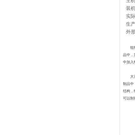
主
装
实
生
外
组织状
品中，
中加入
大豆组
制品中
结构，
可以制