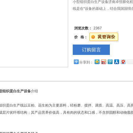
小型组织蛋白生产设备济南卓恒膨化
线是在*设备的基础上，结合我国国情
浏览次数：
2367
价 格：
订购留言
分享到：
型组织蛋白生产设备
介绍
蛋白生产线以豆粕、花生粕为主要原料，经粉磨、搅拌、调质、高温、高压、高剪
成层片状纤维结构；其产品营养价值高，具有肉的状态和口感，不含胆固醇和动物脂
。