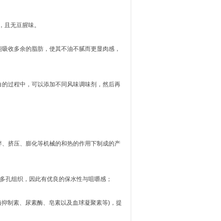
，且无豆腥味。
吸收多余的脂肪，使其不油不腻而更显肉感，
的过程中，可以添加不同风味调味剂，然后再
、挤压、膨化等机械的和热的作用下制成的产
多孔组织，因此有优良的保水性与咀嚼感；
抑制素、尿素酶、皂素以及血球凝聚素等)，提