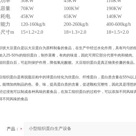
机功率
30KW
45KW
110KW
机容量
70KW
100KW
190KW
际耗电
45KW
65KW
140KW
产能力
120-160kg/h
200-260kg/h
400-600kg/h
形尺寸m
15×1.2×2.0
18×1.3×2.0
18×1.5×2.0
大豆蛋白是以大豆蛋白为原料制备的食品，在生产中经过水化作用，具有均匀的组
加入25-50%的组织蛋白，制作菜肴，有肉的味道，因此可用它部分代替牛肉和猪肉
组织蛋白后，可起到保护作用，降低氧化酸败。大豆组织蛋白是真正物美价廉的食品
织蛋白是将脱脂豆粕中的球蛋白转化为丝蛋白、纤维蛋白，蛋白质含量在55%以
，能增加肉制品的色、香、味，提高蛋白质的含量，促进颗粒完整性，因此其是理想
经过浸泡可以制成各种风味的素食品，在加工组织蛋白的过程中，可以添加不同风味
得不同风味的食品
产品：