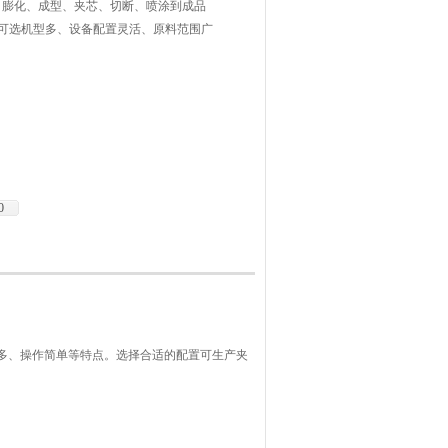
压、膨化、成型、夹芯、切断、喷涂到成品
有可选机型多、设备配置灵活、原料范围广
0
多、操作简单等特点
。
选择合适的配置可生产夹
。