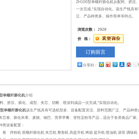
ZH100型单螺杆膨化机从配料、挤
一次完成,*实现自动化。该生产线具
泛、产品种类多、操作简单等特点。
浏览次数：
2928
价 格：
订购留言
分享到：
00型单螺杆膨化机
介绍
、挤压、膨化、成型、夹芯、切断、喷涂到成品一次完成,*实现自动化
。
00型单螺杆膨化机
该生产线具有可选机型多、设备配置灵活、原料范围广泛、产品种类
夹芯卷、膨化米果、麦烧、锅巴、营养早餐、变性淀粉等产品，适合于各类食品厂家
种类设备配置：
、卷 拌粉机 双螺杆膨化机 夹芯机 整形机 高提升机 烤箱 提升机 喷油机 滚筒 调味机