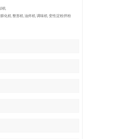
却机
杆膨化机 整形机 油炸机 调味机 变性淀粉拌粉