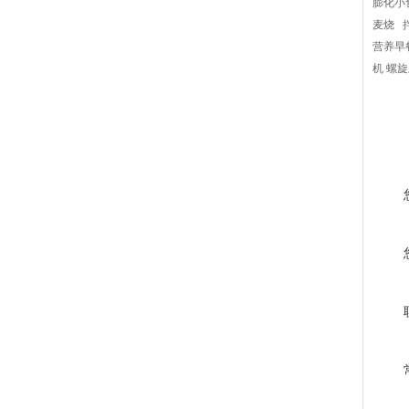
膨化小
麦烧 
营养早
机 螺