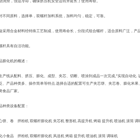
滑，强迫冷却，确保挤压机安全运转并延长了使用寿命。
同原料，选择单，双螺杆加料系统，加料均匀，稳定，可靠。
用合金材料经特殊工艺制成，使用寿命长，分段式组合螺杆，适合原料广泛，产
杆具有自洁功能。
膨化机的概述：
线从配料、挤压、膨化、成型、夹芯、切断、喷涂到成品一次完成,*实现自动化. 
泛、产品种类多、操作简单等特点.选择合适的配置可生产夹芯饼、夹芯卷、膨化米果
类食品厂家。
种类设备配置：
、卷 拌粉机 双螺杆膨化机 夹芯机 整形机 高提升机 烤箱 提升机 喷油机 滚筒 调
食品 拌粉机 双螺杆膨化机 风送机 烤箱 提升机 喷油机 滚筒 调味机