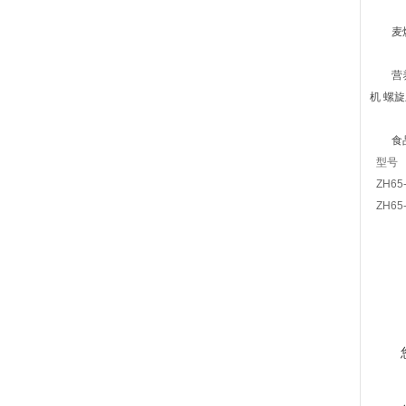
麦烧 
营养早
机 螺
食品
型号
ZH65
ZH65-