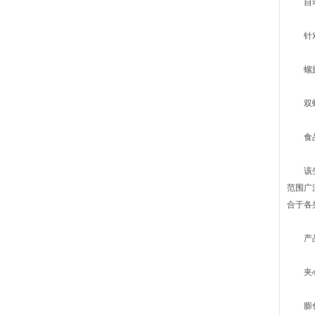
自动润
针对不
螺旋采
双螺
食品
该生产
范围广
合于各
产品
夹心饼
膨化小