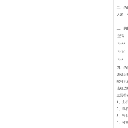
二、
的
大米、
三、
的
型号
Zh65
Zh7
Zh5
四、
的
该机采
螺杆机
该机适
主要特
1、主
2、螺
3、强
4、可