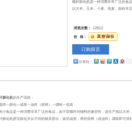
螺杆膨化机是一种消费非常广泛的食
以大米、玉米、小麦、燕麦、面粉等
浏览次数：
12812
价 格：
订购留言
分享到：
杆膨化机
的生产流程：
搅拌—膨化—成形—油炸（烘烤）—调味—包装
闲小食品是一种消费非常广泛的食品，由于双螺杆对物料的兼容性，该生产线以大米
杆膨化机挤压膨化并从不同的模具挤出，旋切成形，再经烘烤（或油炸）调味即可得