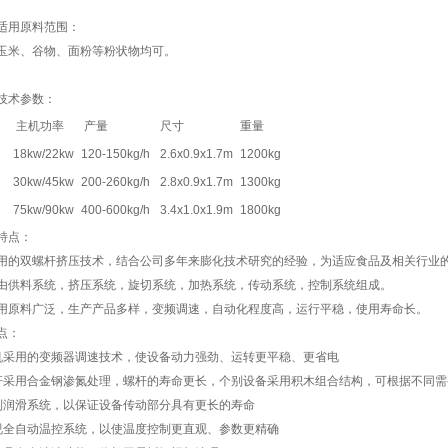
适用原料范围：
玉米、谷物、面粉等粉状物均可。
技术参数：
主机功率
产量
尺寸
重量
18kw/22kw
120-150kg/h
2.6x0.9x1.7m
1200kg
0
30kw/45kw
200-260kg/h
2.8x0.9x1.7m
1300kg
75kw/90kw
400-600kg/h
3.4x1.0x1.9m
1800kg
特点：
用的双螺杆挤压技术，结合公司多年来膨化技术研究的经验，为适应食品及相关行业的
由供料系统，挤压系统，旋切系统，加热系统，传动系统，控制系统组成。
用原料广泛，生产产品多样，变频调速，自动化程度高，运行平稳，使用寿命长。
点：
机采用的变频器调速技术，使设备动力强劲、运转更平稳、更省电
杆采用合金钢渗氮处理，螺杆的寿命更长，个别设备采用积木组合结构，可根据不同
制润滑系统，以保证设备传动部分具有更长的寿命
视全自动温控系统，以使温度控制更直观、参数更精确