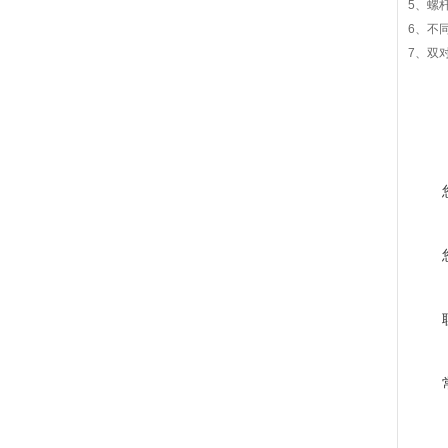
5、螺
6、不
7、双