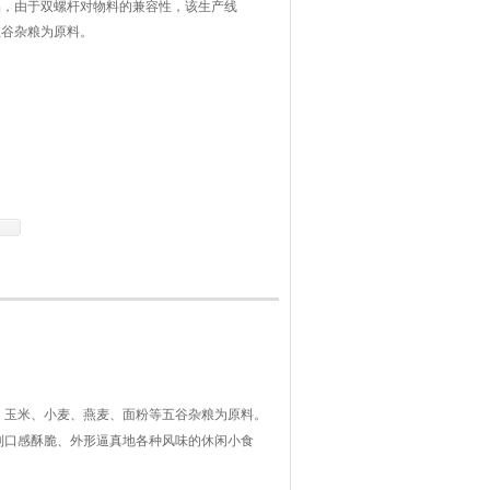
品，由于双螺杆对物料的兼容性，该生产线
五谷杂粮为原料。
、玉米、小麦、燕麦、面粉等五谷杂粮为原料。
到口感酥脆、外形逼真地各种风味的休闲小食