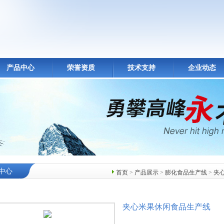
产品中心
荣誉资质
技术支持
企业动态
中心
首页
>
产品展示
>
膨化食品生产线
>
夹
夹心米果休闲食品生产线