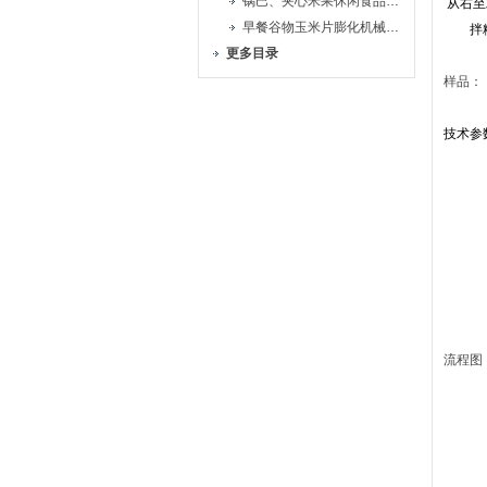
锅巴、夹心米果休闲食品生产线
从右至
早餐谷物玉米片膨化机械生产线
拌粉
更多目录
样品：
技术参
流程图