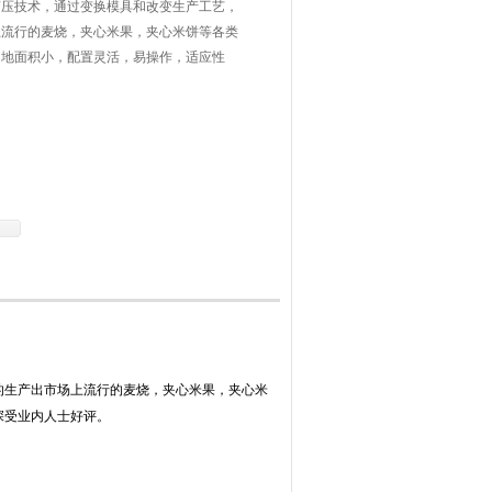
挤压技术，通过变换模具和改变生产工艺，
上流行的麦烧，夹心米果，夹心米饼等各类
占地面积小，配置灵活，易操作，适应性
生产出市场上流行的麦烧，夹心米果，夹心米
深受业内人士好评。