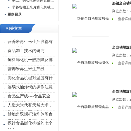
锅巴、夹心米果休闲食品生产线
热销全自动
早餐谷物玉米片膨化机械生产线
浏览次数：2
更多目录
查看详
相关文章
营养米再生米生产线都有
全自动螺旋
哪些特点？
食品加工技术的研究
浏览次数：2
饲料膨化机一般故障及排
查看详
除方法
营养米再生米生产线——
新生活的*食品
膨化食品机械对温度有什
么要求？
连续式油炸锅的操作注意
全自动螺旋
事项
食品生产线----食品安全
浏览次数：2
的“保护神”
人造大米代替天然大米，
查看详
为人们提供更多营养
妙脆角双螺杆油炸休闲食
品制造线满足了消费者对
探讨食品膨化机械的七个
健康零食的需求
特点