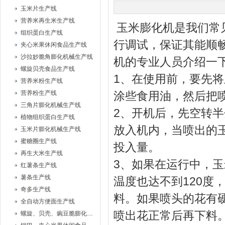
玉米片生产线
营养米再生米生产线
玉米膨化机是我们常
组织蛋白生产线
行调试，保证其能顺
夹心米果休闲食品生产线
沙拉妙脆角膨化机械生产线
机的专业人员介绍一
螺旋贝壳食品生产线
1、在使用前，要先
营养米粉生产线
营养粉生产线
涂些食用油，然后把
三角片膨化机械生产线
2、开机后，先空转
植物组织蛋白生产线
放入机内，当喷出的
玉米片膨化机械生产线
蜜糖圈生产线
投入量。
再生大米生产线
3、如果在运行中，
红薯条生产线
薯条生产线
温度也达不到120度
奇多生产线
料。如果喷头的花有
全自动方便面生产线
喷出花正常后再下料
螺旋、贝壳、豌豆脆膨化机械设备生产线