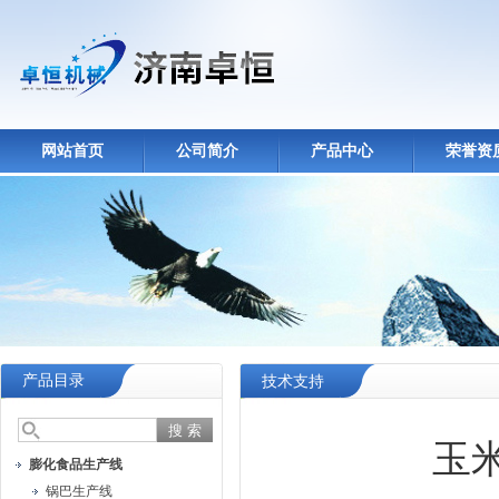
网站首页
公司简介
产品中心
荣誉资
产品目录
技术支持
玉
膨化食品生产线
锅巴生产线