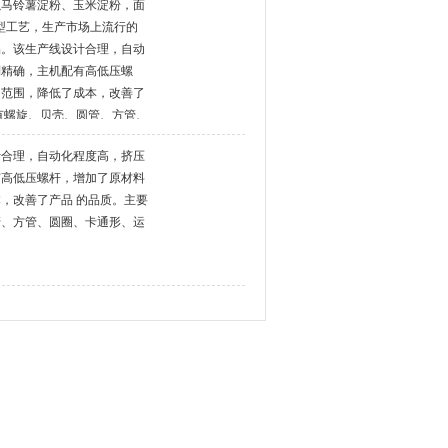
以马铃薯淀粉、玉米淀粉，面
型工艺，生产市场上流行的
品。该生产线设计合理，自动
制精确，主机配有高低压螺
用范围，降低了成本，改善了
有螺旋、贝壳、圆管、方管、
等。
计合理，自动化程度高，挤压
有高低压螺杆，增加了原材料
，改善了产品 的品质。主要
管、方管、圆圈、卡通形、运