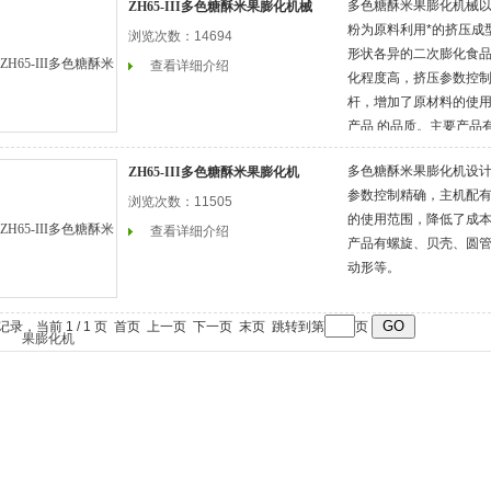
多色糖酥米果膨化机械
ZH65-III多色糖酥米果膨化机械
粉为原料利用*的挤压成
浏览次数：14694
形状各异的二次膨化食
查看详细介绍
化程度高，挤压参数控
杆，增加了原材料的使
产品 的品质。主要产品
圆圈、卡通形、运动形
多色糖酥米果膨化机设
ZH65-III多色糖酥米果膨化机
参数控制精确，主机配
浏览次数：11505
的使用范围，降低了成本
查看详细介绍
产品有螺旋、贝壳、圆
动形等。
条记录，当前 1 / 1 页 首页 上一页 下一页 末页 跳转到第
页