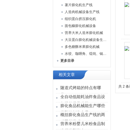
薯片膨化机生产线
人造肉机械设备生产线
组织蛋白挤压膨化机
面包糠膨化机械设备
营养大米人造米膨化机械
大豆蛋白膨化机械设备生产线
多色糖酥米果膨化机械
水饺、咖喱角、馄饨、锅贴机
更多目录
相关文章
共 2 
隧道式烤箱的特点有哪
些？
全自动低能耗油炸食品设
备线的保养建议
膨化食品机械能生产哪些
类型的彭化食品？
概括膨化食品生产线的两
种工艺流程
营养米粉婴儿米粉食品制