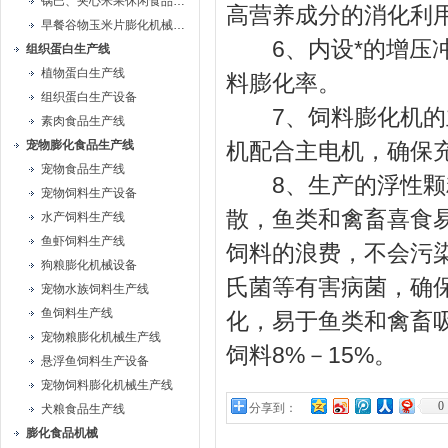
锅巴、夹心米果休闲食品生产线
高营养成分的消化利
早餐谷物玉米片膨化机械生产线
6、内设*的增压冲
组织蛋白生产线
植物蛋白生产线
料膨化率。
组织蛋白生产设备
7、饲料膨化机的主
素肉食品生产线
宠物膨化食品生产线
机配合主电机，确保
宠物食品生产线
8、生产的浮性颗粒
宠物饲料生产设备
散，鱼类和禽畜喜食
水产饲料生产线
鱼虾饲料生产线
饲料的浪费，不会污
狗粮膨化机械设备
氏菌等有害病菌，确
宠物水族饲料生产线
鱼饲料生产线
化，易于鱼类和禽畜
宠物粮膨化机械生产线
饲料8%－15%。
悬浮鱼饲料生产设备
宠物饲料膨化机械生产线
0
分享到：
犬粮食品生产线
膨化食品机械