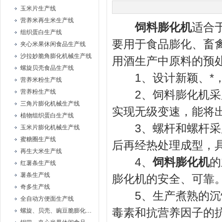
玉米片生产线
营养米再生米生产线
饲料膨化机
适合
组织蛋白生产线
要用于食品膨化、畜
夹心米果休闲食品生产线
沙拉妙脆角膨化机械生产线
用酒生产中原料的预
螺旋贝壳食品生产线
1、设计新颖、*，
营养米粉生产线
营养粉生产线
2、饲料膨化机采用
三角片膨化机械生产线
实现无级变速，能将
植物组织蛋白生产线
3、螺杆和螺杆采用
玉米片膨化机械生产线
蜜糖圈生产线
后再经热处理成型，
再生大米生产线
4、
饲料膨化机
的
红薯条生产线
薯条生产线
膨化机的安全、可靠
奇多生产线
5、生产煮熟的沉性
全自动方便面生产线
毒素和抗营养因子的
螺旋、贝壳、豌豆脆膨化机械设备生产线