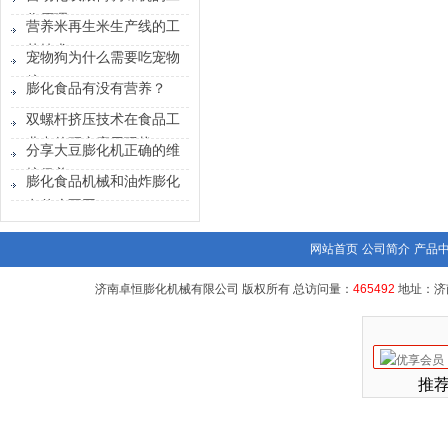
作原理
营养米再生米生产线的工
艺技术
宠物狗为什么需要吃宠物
粮
膨化食品有没有营养？
双螺杆挤压技术在食品工
业中的研究应用现状
分享大豆膨化机正确的维
护保养
膨化食品机械和油炸膨化
有什么不同？
网站首页
公司简介
产品
济南卓恒膨化机械有限公司 版权所有 总访问量：
465492
地址：济
推