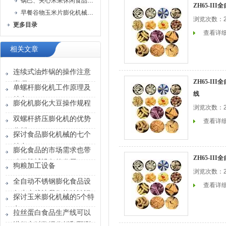
锅巴、夹心米果休闲食品生产线
ZH65-I
早餐谷物玉米片膨化机械生产线
浏览次数：2
更多目录
查看详
相关文章
连续式油炸锅的操作注意
ZH65-I
事项
单螺杆膨化机工作原理及
线
特点
膨化机膨化大豆操作规程
浏览次数：2
双螺杆挤压膨化机的优势
查看详
分析
探讨食品膨化机械的七个
特点
膨化食品的市场需求也带
ZH65-II
动了机械设备的发展
狗粮加工设备
浏览次数：2
全自动不锈钢膨化食品设
查看详
备生产线让我们能够认识
探讨玉米膨化机械的5个特
到真实的膨化食物
点
拉丝蛋白食品生产线可以
进行实时数据分析和预测