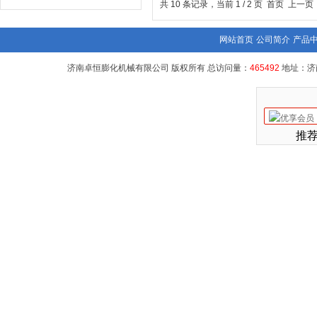
共 10 条记录，当前 1 / 2 页 首页 上一
网站首页
公司简介
产品
济南卓恒膨化机械有限公司 版权所有 总访问量：
465492
地址：济
推