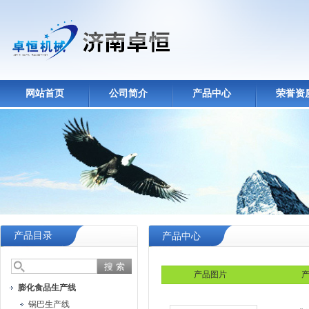
网站首页
公司简介
产品中心
荣誉资
产品目录
产品中心
产品图片
产
膨化食品生产线
锅巴生产线