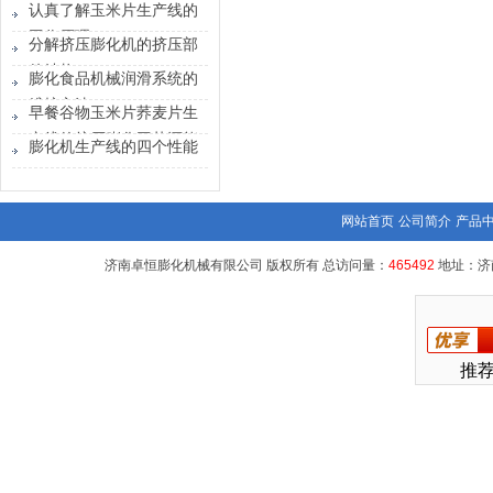
简介
认真了解玉米片生产线的
工作原理
分解挤压膨化机的挤压部
件结构
膨化食品机械润滑系统的
维护方法
早餐谷物玉米片荞麦片生
产线的挤压膨化工艺还能
膨化机生产线的四个性能
用于榨油
网站首页
公司简介
产品
济南卓恒膨化机械有限公司 版权所有 总访问量：
465492
地址：济
推