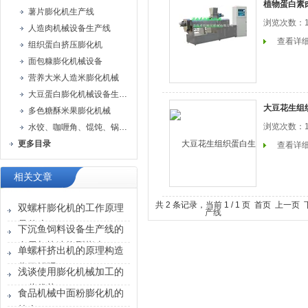
植物蛋白素
薯片膨化机生产线
浏览次数：1
人造肉机械设备生产线
查看详
组织蛋白挤压膨化机
面包糠膨化机械设备
营养大米人造米膨化机械
大豆蛋白膨化机械设备生产线
大豆花生组
多色糖酥米果膨化机械
浏览次数：1
水饺、咖喱角、馄饨、锅贴机
更多目录
查看详
相关文章
共 2 条记录，当前 1 / 1 页 首页 上一
双螺杆膨化机的工作原理
是什么？
下沉鱼饲料设备生产线的
布局与快速换型指南
单螺杆挤出机的原理构造
你了解吗？
浅谈使用膨化机械加工的
一些优势
食品机械中面粉膨化机的