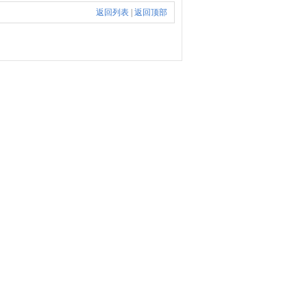
返回列表
|
返回顶部