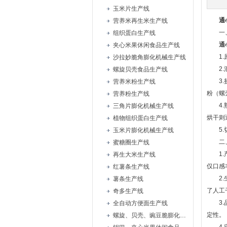
玉米片生产线
通
营养米再生米生产线
一、
组织蛋白生产线
通
夹心米果休闲食品生产线
1.原
沙拉妙脆角膨化机械生产线
2.混
螺旋贝壳食品生产线
3.挤
营养米粉生产线
粉（螺
营养粉生产线
4.熟
三角片膨化机械生产线
烘干则
植物组织蛋白生产线
5.切
玉米片膨化机械生产线
二、
蜜糖圈生产线
1.产
再生大米生产线
仅口感
红薯条生产线
2.生
薯条生产线
了人工
奇多生产线
3.品
全自动方便面生产线
定性。
螺旋、贝壳、豌豆脆膨化机械设备生产线