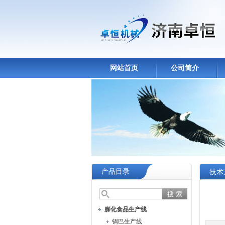
网站首页
公司简介
产品目录
技术
膨化食品生产线
锅巴生产线