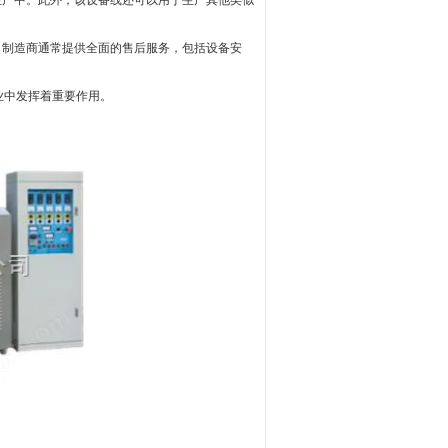
产中。此外，该设备线还可以用于生产其他类似
制造商通常提供全面的售后服务，包括设备安
中发挥着重要作用。