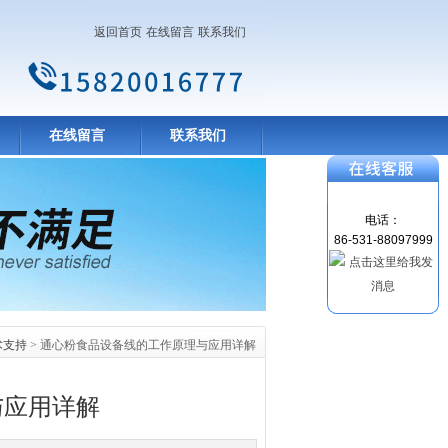
返回首页
在线留言
联系我们
在线留言
联系我们
电话：
86-531-88097999
术支持
> 通心粉食品设备线的工作原理与应用详解
与应用详解