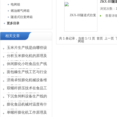
ZKX-III
电烤箱
浏览次数：1
燃油燃气烤箱
查看详
隧道式往复烤箱
更多目录
相关文章
共 1 条记录，当前 1 / 1 页 首页 上一
玉米片生产线是由哪些设
备组成？
分析玉米膨化机的原理及
安装调试的方法
休闲膨化小吃食品生产线
的工作原理是什么呢？
面包糠生产线工艺与行业
发展探析
济南卓恒膨化机械设备维
修及保养
双螺杆挤压技术在食品工
业中的研究应用现状
下沉鱼饲料设备生产线的
安装与调试流程
膨化食品机械对温度有什
么要求？
单螺杆膨化机工作原理及