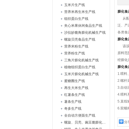
玉米片生产线
膨化食
营养米再生米生产线
从
组织蛋白生产线
泛、产
夹心米果休闲食品生产线
各类食
沙拉妙脆角膨化机械生产线
膨化食
螺旋贝壳食品生产线
该
营养米粉生产线
原料范
营养粉生产线
经膨化
三角片膨化机械生产线
膨化食
植物组织蛋白生产线
1.喂
玉米片膨化机械生产线
2.螺
蜜糖圈生产线
3.自
再生大米生产线
4.喂
红薯条生产线
5.直
薯条生产线
6.双
奇多生产线
全自动方便面生产线
分
螺旋、贝壳、豌豆脆膨化机械设备生产线