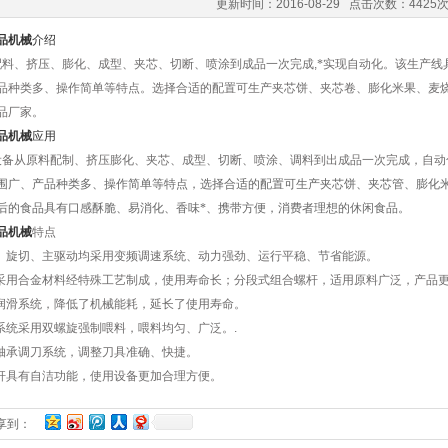
更新时间：2016-08-29 点击次数：4425
品机械
介绍
配料、挤压、膨化、成型、夹芯、切断、喷涂到成品一次完成
,
*实现自动化
。
该生产线
品种类多、操作简单等特点
。
选择合适的配置可生产夹芯饼、夹芯卷、膨化米果、麦
品厂家。
品机械
应用
设备从原料配制、挤压膨化、夹芯、成型、切断、喷涂、调料到出成品一次完成，自动
围广、产品种类多、操作简单等特点，选择合适的配置可生产夹芯饼、夹芯管、膨化
后的食品具有口感酥脆、易消化、香味*、携带方便，消费者理想的休闲食品。
品机械
特点
料、旋切、主驱动均采用变频调速系统、动力强劲、运行平稳、节省能源。
杆采用合金材料经特殊工艺制成，使用寿命长；分段式组合螺杆，适用原料广泛，产品
动润滑系统，降低了机械能耗，延长了使用寿命。
料系统采用双螺旋强制喂料，喂料均匀、广泛。.
线轴承调刀系统，调整刀具准确、快捷。
螺杆具有自洁功能，使用设备更加合理方便。
享到：