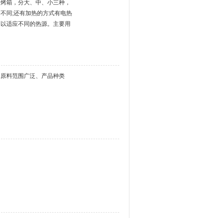
层烤箱，分大、中、小三种，
不同;还有加热的方式有电热
，以适应不同的热源。主要用
、原料范围广泛、产品种类