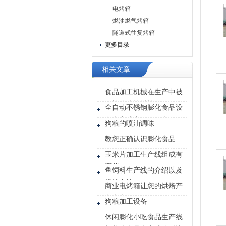
电烤箱
燃油燃气烤箱
隧道式往复烤箱
更多目录
相关文章
食品加工机械在生产中被
污染的防控措施
全自动不锈钢膨化食品设
备生产线高效、卫生
狗粮的喷油调味
教您正确认识膨化食品
玉米片加工生产线组成有
哪些
鱼饲料生产线的介绍以及
维护方法
商业电烤箱让您的烘焙产
出多多
狗粮加工设备
休闲膨化小吃食品生产线