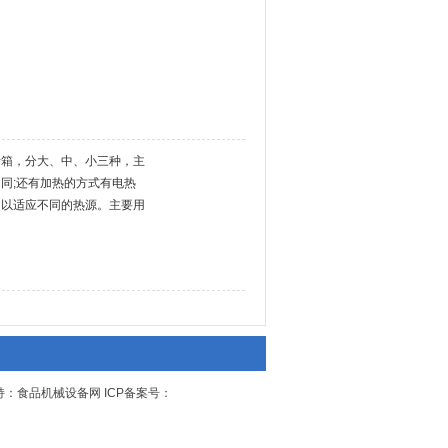
烤箱，分大、中、小三种，主
同;还有加热的方式有电热
，以适应不同的热源。主要用
：食品机械设备网 ICP备案号：