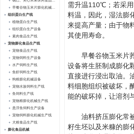
锅巴、夹心米果休闲食品生产线
需升温110℃；若采
早餐谷物玉米片膨化机械生产线
料温，因此，湿法膨
组织蛋白生产线
植物蛋白生产线
来提高产量；由于物
组织蛋白生产设备
其使用寿命。
素肉食品生产线
宠物膨化食品生产线
宠物食品生产线
早餐谷物玉米片荞麦
宠物饲料生产设备
设备将生胚制成膨化
水产饲料生产线
鱼虾饲料生产线
直接进行浸出取油。
狗粮膨化机械设备
料细胞组织被破坏，
宠物水族饲料生产线
鱼饲料生产线
能的破坏掉，让溶剂
宠物粮膨化机械生产线
悬浮鱼饲料生产设备
油料挤压膨化常被应
宠物饲料膨化机械生产线
犬粮食品生产线
籽生坯以及米糠的膨
膨化食品机械