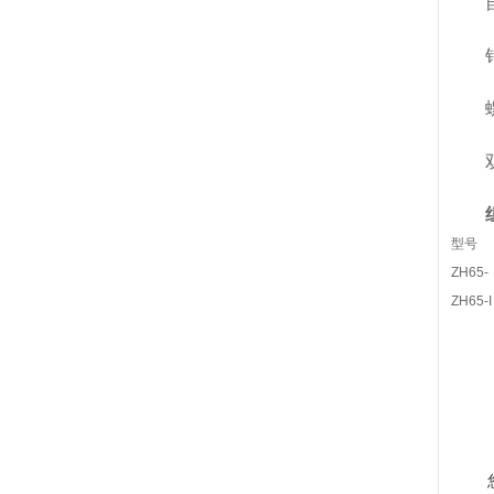
自动
针对
螺旋
双螺
型号
ZH65
ZH65-I