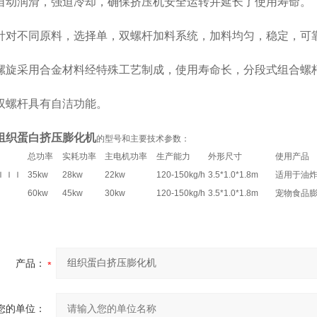
润滑，强迫冷却，确保挤压机安全运转并延长了使用寿命。
不同原料，选择单，双螺杆加料系统，加料均匀，稳定，可
采用合金材料经特殊工艺制成，使用寿命长，分段式组合螺杆
杆具有自洁功能。
组织蛋白挤压膨化机
的型号和主要技术参数：
总功率
实耗功率
主电机功率
生产能力
外形尺寸
使用产品
-ＩＩＩ
35kw
28kw
22kw
120-150kg/h
3.5*1.0*1.8m
适用于油
60kw
45kw
30kw
120-150kg/h
3.5*1.0*1.8m
宠物食品
产品：
您的单位：