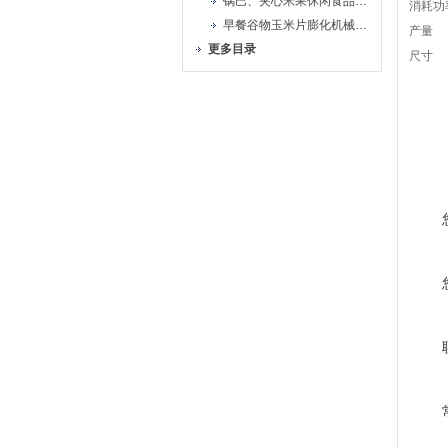
锅巴、夹心米果休闲食品生产线
消耗功
早餐谷物玉米片膨化机械生产线
产量
更多目录
尺寸