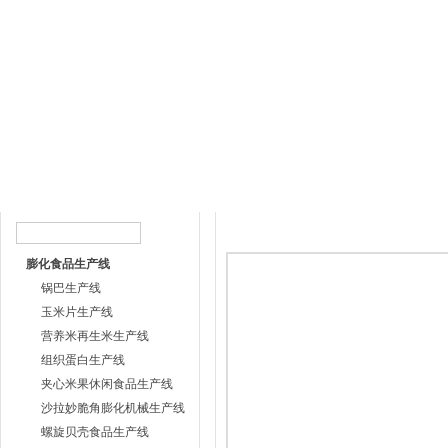
网站首页
公司简介
产品中心
荣誉资
产品目录
产品中心
膨化食品生产线
锅巴生产线
玉米片生产线
营养米再生米生产线
组织蛋白生产线
夹心米果休闲食品生产线
沙拉妙脆角膨化机械生产线
螺旋贝壳食品生产线