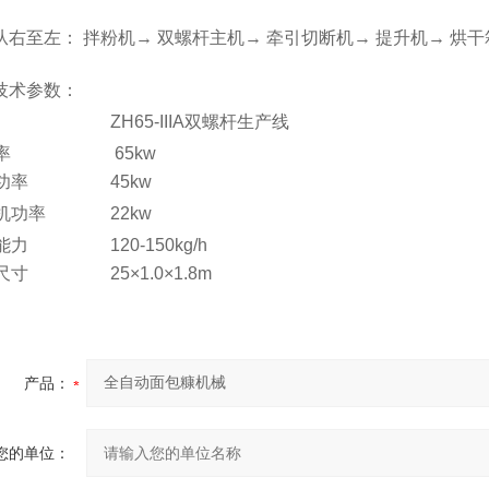
至左： 拌粉机→ 双螺杆主机→ 牵引切断机→ 提升机→ 烘干箱
术参数：
ZH65-IIIA双螺杆生产线
率
65kw
功率
45kw
机功率
22kw
能力
120-150kg/h
尺寸
25×1.0×1.8m
产品：
您的单位：