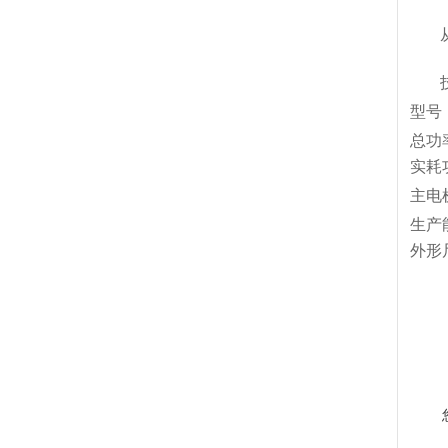
从右
技
型号
总功
实耗
主电
生产
外形