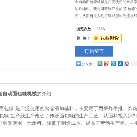
全自动面包糠机械是广泛使用的食品
油炸辅料。我公司研制开发的“面包糠
艺，从面料投入到打碎成型均为流水
料、降低了制造成本、提高了劳动生
浏览次数：
2766
颗粒糠。
价 格：
订购留言
分享到：
全自动面包糠机械
的介绍：
包糠”是广泛使用的食品添加辅料，主要用于西餐炸牛排、炸鸡
面包糠”生产线生产改变了传统面包糠的生产工艺，从面料投入到
可重复使用、无废料、降低了制造成本、提高了劳动生产率。主
。