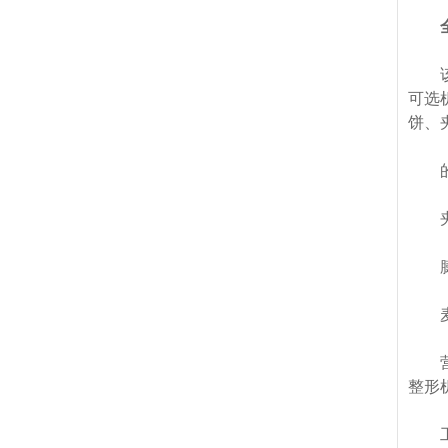
该生
可选
饼、
的产
夹心
膨化
麦烧
营养
整形
工