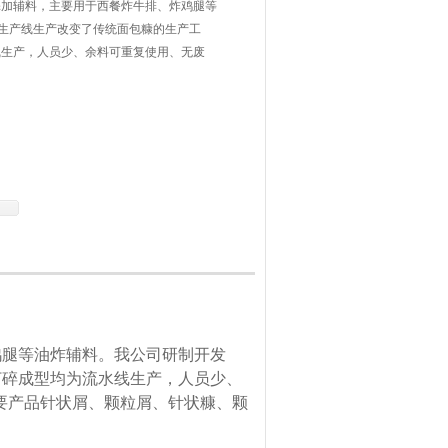
添加辅料，主要用于西餐炸牛排、炸鸡腿等
"生产线生产改变了传统面包糠的生产工
线生产，人员少、余料可重复使用、无废
产率。主要产品针状屑、颗粒屑、针状糠、
腿等油炸辅料。我公司研制开发
打碎成型均为流水线生产，人员少、
要产品针状屑、颗粒屑、针状糠、颗