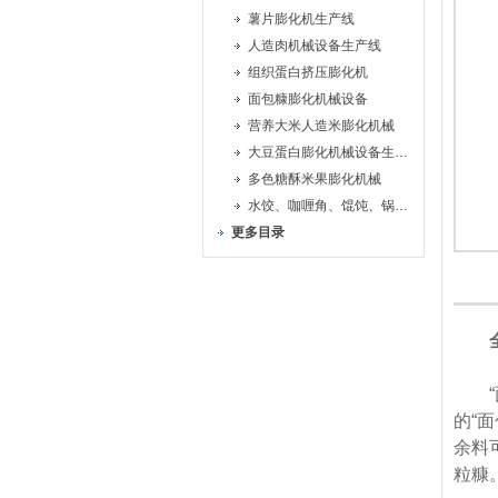
薯片膨化机生产线
人造肉机械设备生产线
组织蛋白挤压膨化机
面包糠膨化机械设备
营养大米人造米膨化机械
大豆蛋白膨化机械设备生产线
多色糖酥米果膨化机械
水饺、咖喱角、馄饨、锅贴机
更多目录
“面
的“
余料
粒糠