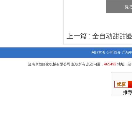
上一篇 :
全自动甜甜
网站首页
公司简介
产品
济南卓恒膨化机械有限公司 版权所有 总访问量：
465492
地址：济
推