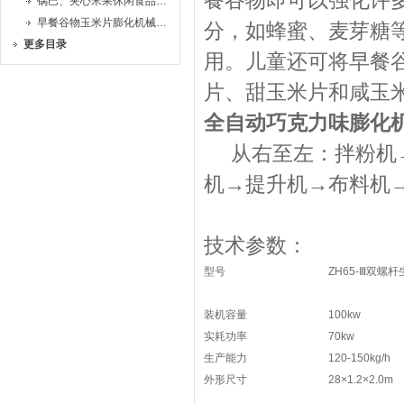
餐谷物即可以强化许
锅巴、夹心米果休闲食品生产线
早餐谷物玉米片膨化机械生产线
分，如蜂蜜、麦芽糖
更多目录
用。儿童还可将早餐
片、甜玉米片和咸玉
全自动巧克力味膨化
从右至左：
拌粉机
机
→
提升机
→
布料机
技术参数：
型号
ZH65-
Ⅲ
双螺杆
装机容量
100kw
实耗功率
70kw
生产能力
120-150kg/h
外形尺寸
28
×
1.2
×
2.0m