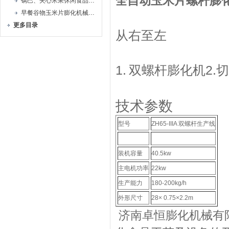
全自动玉米片螺杆膨
锅巴、夹心米果休闲食品生产线
早餐谷物玉米片膨化机械生产线
更多目录
从右至左
1.
双螺杆膨化机
2.
切
技术参数
型号
ZH65-IIIA 双螺杆生产线
装机容量
40.5kw
主电机功率
22kw
生产能力
180-200kg/h
外形尺寸
28× 0.75×2.2m
济南卓恒膨化机械有