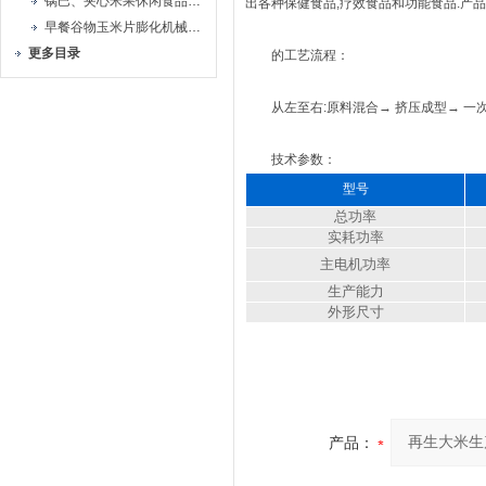
锅巴、夹心米果休闲食品生产线
出各种保健食品,疗效食品和功能食品.产品
早餐谷物玉米片膨化机械生产线
更多目录
的工艺流程：
从左至右:原料混合→ 挤压成型→ 一次干
技术参数：
型号
总功率
实耗功率
主电机功率
生产能力
外形尺寸
产品：