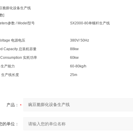
脆膨化设备生产线
数]
eters参数 / Model型号
SX2000-80单螺杆生产线
 Voltage 电源电压
380V/ 50Hz
lled Capacity 总装机容量
88kw
 Consumption 实耗功率
60kw
ut 生产能力
60-80kg/h
th 生产线长度
25m
产品：
您的单位：