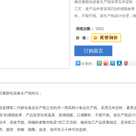
豌豆脆膨化设备生产线采用玉米淀粉，
工艺，使产品外形实现Z佳的感观效果
松，不裂不散。该生产线设计合理，
调速技术，高效节能。
浏览次数：
2551
价 格：
订购留言
分享到：
脆膨化设备生产线特点：
继第二代膨化食品生产线之后的另一类高档小食品生产线。采用玉米淀粉，薯类淀
现*的感观效果，产品造型自然逼真、质感细腻、口感酥松，不裂不散。该生产线设计
技术，高效节能。精确的参数控制及*的工艺流程，确保加工产品质量稳定。是传统工
壳、圆管、刺螺、圆圈、波浪、泡司等几十种可供选择。