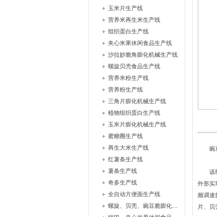
玉米片生产线
营养米再生米生产线
组织蛋白生产线
夹心米果休闲食品生产线
沙拉妙脆角膨化机械生产线
螺旋贝壳食品生产线
营养米粉生产线
营养粉生产线
三角片膨化机械生产线
植物组织蛋白生产线
玉米片膨化机械生产线
蜜糖圈生产线
再生大米生产线
豌豆
红薯条生产线
薯条生产线
该线是
奇多生产线
外形实
全自动方便面生产线
频调速
螺旋、贝壳、豌豆脆膨化机械设备生产线
片、贝