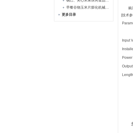
锅巴、夹心米果休闲食品生产线
早餐谷物玉米片膨化机械生产线
豌豆
更多目录
[技术参
Param
Input
Insta
Power
Outp
Leng