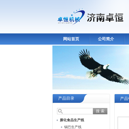
网站首页
公司简介
产品目录
产品
膨化食品生产线
锅巴生产线