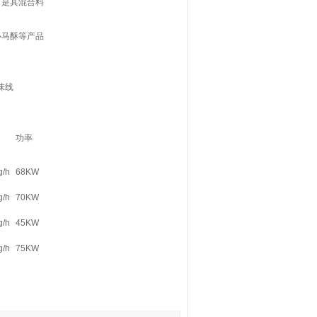
可是其混合料
小马酥等产品
味线
功率
g/h
68KW
g/h
70KW
g/h
45KW
g/h
75KW