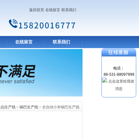
返回首页
在线留言
联系我们
在线留言
联系我们
电话：
86-531-88097999
食品生产线
>
锅巴生产线
> 全自动小米锅巴生产线