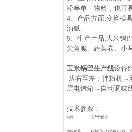
粉等单一物料，也可
4、产品方面:变换模
油腻。
5、生产产品:大米锅
尖角脆、蔬菜卷、小
玉米锅巴生产线
设备
从右至左：
拌粉机
→
层电烤箱
→
自动调味
技术参数：
名称
生产线配置
休闲食品
1.
拌粉机
2.
双螺杆主机
3.