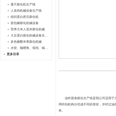
薯片膨化机生产线
人造肉机械设备生产线
组织蛋白挤压膨化机
面包糠膨化机械设备
营养大米人造米膨化机械
大豆蛋白膨化机械设备生产线
多色糖酥米果膨化机械
水饺、咖喱角、馄饨、锅贴机
更多目录
油炸面食膨化生产线是我公司适用于当
用特别机构分切成不同的形状，并经过油
单。