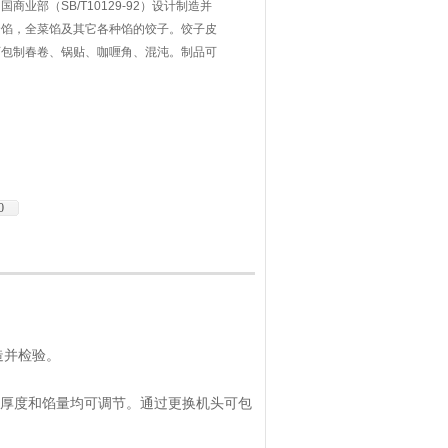
业部（SB/T10129-92）设计制造并
合馅，全菜馅及其它各种馅的饺子。饺子皮
可包制春卷、锅贴、咖喱角、混沌。制品可
速冻食品加工厂，宾馆，饭店，餐馆等各大
0
制造并检验。
厚度和馅量均可调节。通过更换机头可包