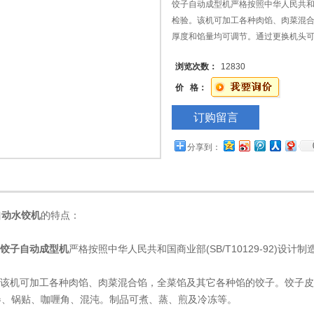
饺子自动成型机严格按照中华人民共和国商
检验。该机可加工各种肉馅、肉菜混
厚度和馅量均可调节。通过更换机头
煮、蒸、煎及冷冻等。它广泛应用于
浏览次数：
12830
餐饮行业。
价 格：
订购留言
分享到：
自动水饺机
的特点：
饺子自动成型机
严格按照中华人民共和国商业部(SB/T10129-92)设计
该机可加工各种肉馅、肉菜混合馅，全菜馅及其它各种馅的饺子。饺子皮
卷、锅贴、咖喱角、混沌。制品可煮、蒸、煎及冷冻等。