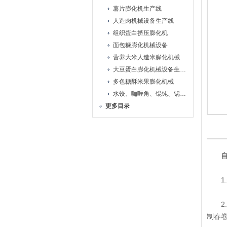
薯片膨化机生产线
人造肉机械设备生产线
组织蛋白挤压膨化机
面包糠膨化机械设备
营养大米人造米膨化机械
大豆蛋白膨化机械设备生产线
多色糖酥米果膨化机械
水饺、咖喱角、馄饨、锅贴机
更多目录
1.
2.
制春