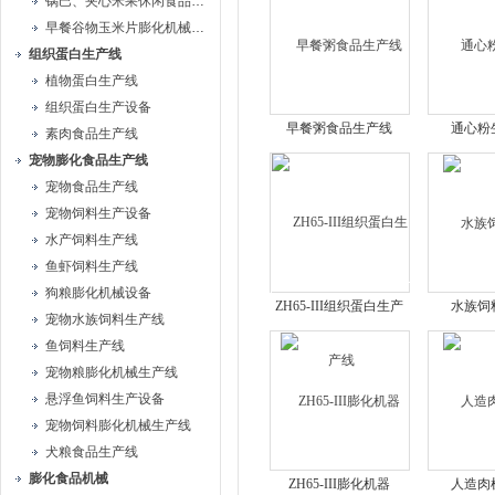
锅巴、夹心米果休闲食品生产线
早餐谷物玉米片膨化机械生产线
组织蛋白生产线
植物蛋白生产线
组织蛋白生产设备
早餐粥食品生产线
通心粉
素肉食品生产线
宠物膨化食品生产线
宠物食品生产线
宠物饲料生产设备
水产饲料生产线
鱼虾饲料生产线
狗粮膨化机械设备
ZH65-III组织蛋白生产
水族饲
宠物水族饲料生产线
线
鱼饲料生产线
宠物粮膨化机械生产线
悬浮鱼饲料生产设备
宠物饲料膨化机械生产线
犬粮食品生产线
膨化食品机械
ZH65-III膨化机器
人造肉