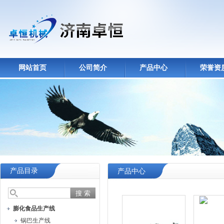
网站首页
公司简介
产品中心
荣誉资
产品目录
产品中心
膨化食品生产线
锅巴生产线