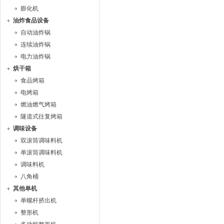
膨化机
油炸食品设备
自动油炸锅
连续油炸锅
电力油炸锅
烘干箱
食品烤箱
电烤箱
燃油燃气烤箱
隧道式往复烤箱
调味设备
双滚筒调味料机
单滚筒调味料机
调味料机
八角桶
其他单机
单螺杆挤出机
整形机