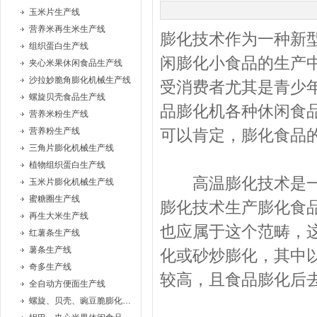
玉米片生产线
营养米再生米生产线
膨化技术作为一种新
组织蛋白生产线
闲膨化小食品的生产
夹心米果休闲食品生产线
沙拉妙脆角膨化机械生产线
受消费者尤其是青少
螺旋贝壳食品生产线
品膨化机各种休闲食品
营养米粉生产线
营养粉生产线
可以肯定，膨化食品
三角片膨化机械生产线
植物组织蛋白生产线
高温膨化技术是一种
玉米片膨化机械生产线
蜜糖圈生产线
膨化技术生产膨化食
再生大米生产线
也应属于这个范畴，
红薯条生产线
薯条生产线
化或砂炒膨化，其中以
奇多生产线
较高，且食品膨化后
全自动方便面生产线
螺旋、贝壳、豌豆脆膨化机械设备生产线