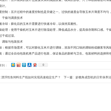
计：压片模具的设计也直接关系到成品质量。模具的形状、尺寸和纹路都会对薄脆
设计。
制：压片过程中的速度控制也是关键之一。过快的速度会导致玉米片薄度不均匀，
干燥与调质技术
却：膨化后的玉米片需要进行快速冷却，以保持其脆性。
理：使用干燥机对玉米片进行除湿处理，降低成品水分，提高保存期和口感。干燥
过干或过湿。
调味与包装技术
根据市场需求，可以对膨化玉米片进行调味，添加不同口味的调味粉或糖浆等风味
通过全自动包装机将产品进行包装，保证食品的新鲜与卫生。包装材料的选择和包
0
享到：
:
漂浮性鱼饲料生产线如何实现高速稳定生产？
下一篇 :
妙脆角成型机的日常保养