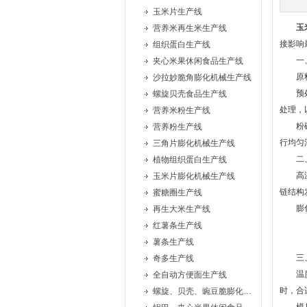
玉米片生产线
玉
营养米再生米生产线
接影响
组织蛋白生产线
一、
夹心米果休闲食品生产线
原料选
沙拉妙脆角膨化机械生产线
预处理
螺旋贝壳食品生产线
处理，
营养米粉生产线
粉碎与
营养粉生产线
行均匀
三角片膨化机械生产线
二、
植物组织蛋白生产线
高温高
玉米片膨化机械生产线
链结构
蜜糖圈生产线
膨化效
再生大米生产线
红薯条生产线
薯条生产线
三、
奇多生产线
温度与
全自动方便面生产线
时，合
螺旋、贝壳、豌豆脆膨化机械设备生产线