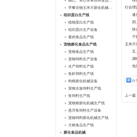
模具设
锅巴、夹心米果休闲食品生产线
行合理
早餐谷物玉米片膨化机械生产线
速度控
组织蛋白生产线
四、
植物蛋白生产线
快速冷
组织蛋白生产设备
干燥处
素肉食品生产线
玉米片
宠物膨化食品生产线
五、
宠物食品生产线
调味：
宠物饲料生产设备
包装：
水产饲料生产线
鱼虾饲料生产线
分
狗粮膨化机械设备
宠物水族饲料生产线
上一篇 
鱼饲料生产线
宠物粮膨化机械生产线
悬浮鱼饲料生产设备
宠物饲料膨化机械生产线
犬粮食品生产线
膨化食品机械