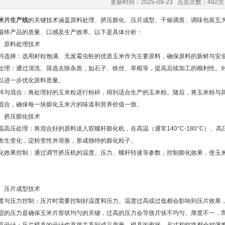
更新时间：2025-09-23 点击次数：492次
米片生产线
的关键技术涵盖原料处理、挤压膨化、压片成型、干燥调质、调味包装五
最终产品的质量、口感及生产效率。以下是具体分析：
原料处理技术
择：选用籽粒饱满、无发霉虫蛀的优质玉米作为主要原料，确保原料的新鲜与安
：通过清洗、筛选去除杂质，如石子、铁丝、草棍等，提高后续加工的顺利性。对
以进一步优化原料质量。
混合：将处理好的玉米粒进行粉碎，得到适合生产的玉米粉。随后，将玉米粉与其
混合，确保每一块膨化玉米片的味道和营养价值一致。
挤压膨化技术
压处理：将混合好的原料送入双螺杆膨化机，在高温（通常140°C-180°C）、
发生变化，淀粉变性并溶胀，形成独特的膨化粒子。
果控制：通过调节挤压机的温度、压力、螺杆转速等参数，控制膨化效果，使玉米
压片成型技术
压力控制：压片时需要控制好温度和压力。温度过高或过低都会影响到压片效果，一般建
适的压力是确保玉米片形状均匀的关键，过高的压力会导致片状不均匀、厚度不一，