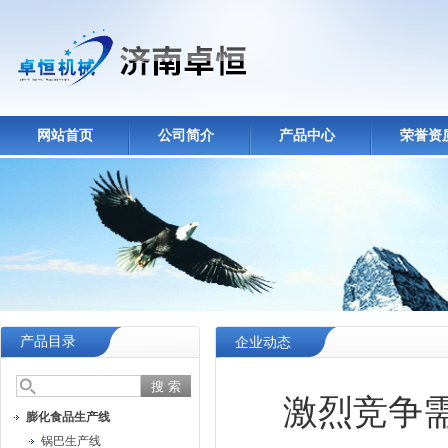
网站首页
公司简介
产品中心
荣誉资
产品目录
企业动态
激烈竞争
膨化食品生产线
锅巴生产线