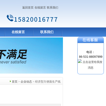
返回首页
在线留言
联系我们
在线留言
联系我们
电话：
86-531-88097999
首页
>
企业动态
> 经济型方便面生产线