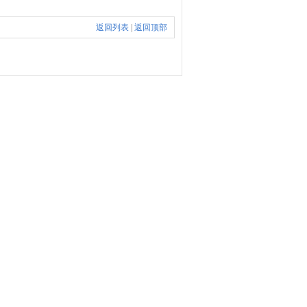
返回列表
|
返回顶部