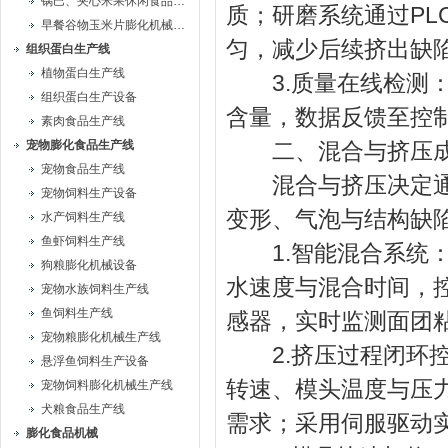
锅巴、夹心米果休闲食品生产线
质；研磨系统通过P
早餐谷物玉米片膨化机械生产线
匀，减少后续挤出缺
组织蛋白生产线
植物蛋白生产线
3.质量在线检测：
组织蛋白生产设备
含量，数据反馈至控
素肉食品生产线
宠物膨化食品生产线
二、混合与挤压成
宠物食品生产线
混合与挤压决定通心
宠物饲料生产设备
变形、气泡与结构缺
水产饲料生产线
鱼虾饲料生产线
1.智能混合系统：
狗粮膨化机械设备
水速度与混合时间，控
宠物水族饲料生产线
鱼饲料生产线
感器，实时监测面团
宠物粮膨化机械生产线
2.挤压过程闭环控
悬浮鱼饲料生产设备
转速、模头温度与压
宠物饲料膨化机械生产线
犬粮食品生产线
需求；采用伺服驱动实
膨化食品机械