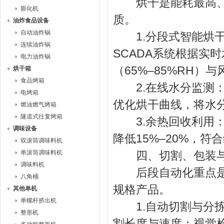
烘干是能耗最高、周
膨化机
质。
油炸食品设备
自动油炸锅
1.分段式智能烘干
连续油炸锅
SCADA系统根据实
电力油炸锅
（65%–85%RH
烘干箱
食品烤箱
2.在线水分监测：
电烤箱
优化烘干曲线，将水分
燃油燃气烤箱
隧道式往复烤箱
3.余热回收利用：
调味设备
降低15%–20%，符
双滚筒调味料机
单滚筒调味料机
四、切割、包装与
调味料机
后段自动化重点是减
八角桶
规格产品。
其他单机
单螺杆挤出机
1.自动切割与分拣
整形机
割长度与速度；视觉