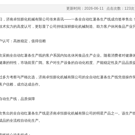
更新时间：2026-06-11 点击次数：123次
济南卓恒膨化机械有限公司传来喜讯——一条全自动红薯条生产线成功签单售出！
技术实力的高度认可，更彰显了公司持续深耕膨化机械制造、助力客户休闲食品产业
认可：高效稳定，值得信赖
购全自动红薯条生产线的客户系国内知名休闲食品生产企业。随着消费者对健康休
健康的特性，市场前景广阔。客户对生产设备的自动化程度、产能稳定性及产品品质
方考察与严格比选，济南卓恒膨化机械有限公司的全自动红薯条生产线凭借操作简
客户信赖，成功达成合作。
动生产线，品质保障
出的全自动红薯条生产线是济南卓恒膨化机械有限公司的明星产品之一。该生产线
成品的全流程自动化生产。