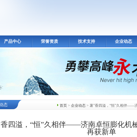
产品中心
荣誉资质
技术支持
企业动态
动态
首页
>
企业动态
> 薯”香四溢，“恒”久相伴—
”香四溢，“恒”久相伴——济南卓恒膨化机
再获新单