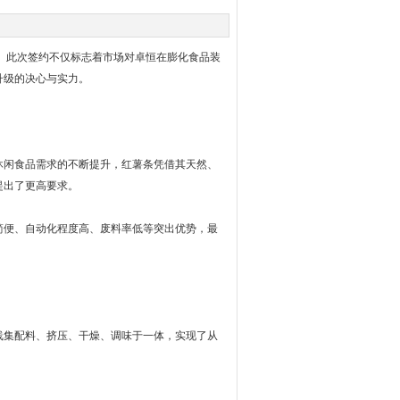
 此次签约不仅标志着市场对卓恒在膨化食品装
升级的决心与实力。
闲食品需求的不断提升，红薯条凭借其天然、
提出了更高要求。
便、自动化程度高、废料率低等突出优势，最
集配料、挤压、干燥、调味于一体，实现了从