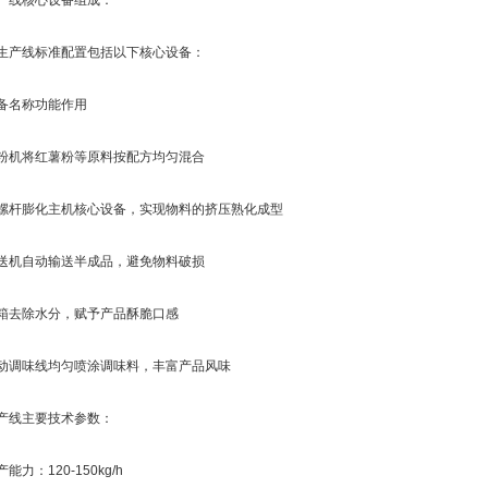
线核心设备组成：
产线标准配置包括以下核心设备：
名称功能作用
机将红薯粉等原料按配方均匀混合
膨化主机核心设备，实现物料的挤压熟化成型
机自动输送半成品，避免物料破损
去除水分，赋予产品酥脆口感
味线均匀喷涂调味料，丰富产品风味
线主要技术参数：
：120-150kg/h