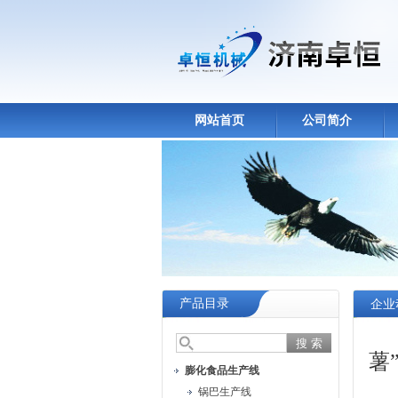
网站首页
公司简介
产品目录
企业
薯
膨化食品生产线
锅巴生产线