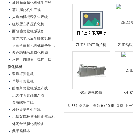
油炸面食膨化机械生产线
薯片膨化机生产线
人造肉机械设备生产线
组织蛋白挤压膨化机
面包糠膨化机械设备
营养大米人造米膨化机械
ZHDZ-120三角片机
ZHDZ
大豆蛋白膨化机械设备生产线
多色糖酥米果膨化机械
水饺、咖喱角、馄饨、锅贴机
膨化机械
双螺杆膨化机
单螺杆膨化机
妙脆角膨化机械生产线
燃油燃气烤箱
ZHD
贝壳休闲食品生产线
金海螺生产线
共 386 条记录，当前 9 / 10 页
首页
上一
沙拉妙脆角生产线
小型双螺杆挤压膨化试验机
休闲食品膨化机设备
粟米脆机器